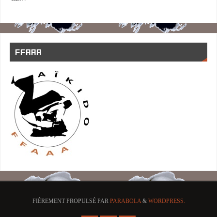
FFAAA
FIÈREMENT PROPULSÉ PAR
PARABOLA
&
WORDPRESS.