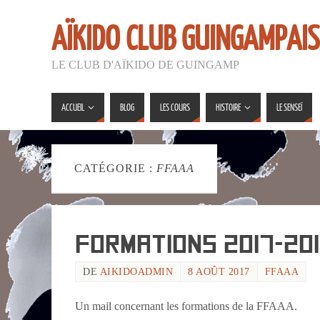
AÏKIDO CLUB GUINGAMPAIS
LE CLUB D'AÏKIDO DE GUINGAMP
ACCUEIL
BLOG
LES COURS
HISTOIRE
LE SENSEÏ
CATÉGORIE :
FFAAA
Formations 2017-20
DE
AIKIDOADMIN
8 AOÛT 2017
FFAAA
Un mail concernant les formations de la FFAAA.